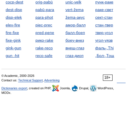
cоср-dest
orig-pabū
unic-velk
пунк-раке
dest-disp
pabū-para
vert-žema
раке-свет
disp-elek
para-phot
žema-акус
сект-стан
elev-fire
piec-prec
амор-балл
стан-твер
fire-fixe
pred-pепе
балл-боеп
твер-угол
fixe-gink
pико-rake
боеу-внез
угол-уязв
gink-gun
rake-reco
внеш-глаз
фаль-„Thi
gun -hit
reco-safe
глаз-диоп
„Бол-„Тощ
© Academic, 2000-2026
18+
Contact us:
Technical Support
,
Advertising
Dictionaries export
, created on PHP,
Joomla,
Drupal,
WordPress,
MODx.