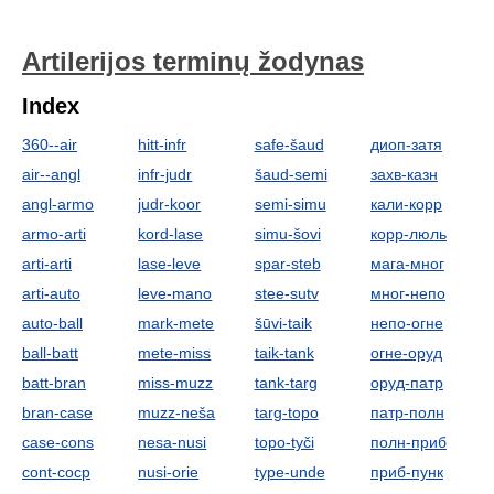
Artilerijos terminų žodynas
Index
360--air
hitt-infr
safe-šaud
диоп-затя
air--angl
infr-judr
šaud-semi
захв-казн
angl-armo
judr-koor
semi-simu
кали-корр
armo-arti
kord-lase
simu-šovi
корр-люль
arti-arti
lase-leve
spar-steb
мага-мног
arti-auto
leve-mano
stee-sutv
мног-непо
auto-ball
mark-mete
šūvi-taik
непо-огне
ball-batt
mete-miss
taik-tank
огне-оруд
batt-bran
miss-muzz
tank-targ
оруд-патр
bran-case
muzz-neša
targ-topo
патр-полн
case-cons
nesa-nusi
topo-tyči
полн-приб
cont-cоср
nusi-orie
type-unde
приб-пунк